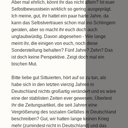
Aber mal ehrlich, könnt ihr das nicht allein? Ist euer
Selbstbewusstsein wirklich so gering ausgeprägt.
Ich meine, gut, ihr hattet ein paar harte Jahre, da
kann das Selbstvertrauen schon mal ins Schlingern
geraten, aber so macht ihr euch doch auch
unglaubwürdig. Davon abgesehen - Wie lange
meint ihr, die einigen von euch, noch diese
Sonderstellung behalten? Fünf Jahre? Zehn? Das
ist doch keine Perspektive. Zeigt doch mal ein
bischen Mut.
Bitte liebe gut Sittuierten, hört auf so zu tun, als
habe sich in den letzten vierzig Jahren in
Deutschland nichts großartig verändert und es wäre
eine der stablisten Zeiten ever gewesen. Überlest
ihr die Zeitungsartikel, die seit Jahren eine
Vergrößerung des sozialen Gefälles in Deutschland
beschreiben? Gut, wir hatten lange keinen Krieg
mehr (zumindest nicht in Deutschland) und das