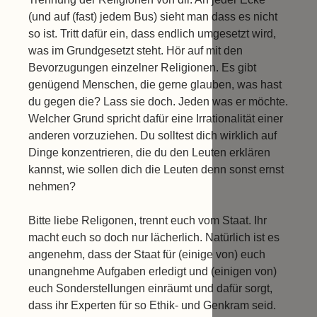
(und auf (fast) jedem Bus) sieht man dass es nicht
so ist. Tritt dafür ein, dass endlich umgesetzt wird,
was im Grundgesetzt steht. Hör auf mit den
Bevorzugungen einzelner Religionen. Es gibt
genügend Menschen, die gerne glauben, was hast
du gegen die? Lass sie doch. Jeden was er möchte.
Welcher Grund spricht dafür eine Irrationalität einer
anderen vorzuziehen. Du solltest dich wirklich auf
Dinge konzentrieren, die du den Leuten erklären
kannst, wie sollen dich die Leuten denn sonst ernst
nehmen?
Bitte liebe Religonen, trennt euch vom Staat. Ihr
macht euch so doch nur lächerlich. Natürlich ist es
angenehm, dass der Staat für (einige von) euch
unangnehme Aufgaben erledigt und (einigen von)
euch Sonderstellungen einräumt und dafür sorgt,
dass ihr Experten für so Ethik- und Genkram seid.