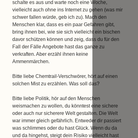
schalte es aus und warte noch eine Woche,
vielleicht auch ohne ins Internet zu gehen (was mir
schwer fallen würde, geb ich zu). Mach den
Menschen klar, dass es ein paar Gefahren gibt,
bring ihnen bei, wie sie sich vielleicht ein bischen
davor schützen können und zeig, dass du für den
Fall der Fälle Angebote hast das ganze zu
verkraften. Aber erzähl ihnen keine
Ammenmärchen.
Bitte liebe Chemtrail-Verschwörer, hört auf einen
solchen Mist zu erzählen. Was soll das?
Bitte liebe Politik, hör auf den Menschen
weismachen zu wollen, du könntest eine sichere
oder auch nur sicherere Welt gestalten. Die Welt
war immer gleich gefährlich. Entweder dir passiert
was schlimmes oder du hast Glück. Wenn du da
und da hingehst, steigt dein Risiko vielleicht hast