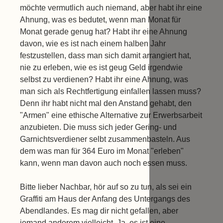
möchte vermutlich auch niemand, aber habt ihr eine
Ahnung, was es bedutet, wenn man Monat für
Monat gerade genug hat? Habt ihr eine Ahnung
davon, wie es ist nach einem halben Jahr
festzustellen, dass man sich damit arrangiert hat,
nie zu erleben, wie es ist geug Geld irgendwie
selbst zu verdienen? Habt ihr eine Ahnung, was
man sich als Rechtfertigung einfallen lassen muss?
Denn ihr habt nicht mal den Anstand gehabt, den
"Armen" eine ethische Alternative zur Erwerbsarbeit
anzubieten. Die muss sich jeder Gering- und
Garnichtsverdiener selbt zusammenbasteln. Aus
dem was man für 364 Euro im Monat "erleben"
kann, wenn man davon auch noch essen muss.
Bitte lieber Nachbar, hör auf so zu tun, als sei ein
Graffiti am Haus der Anfang des Untergangs des
Abendlandes. Es mag dir nicht gefallen, aber
jemand anderem vielleicht. Ja, es ist eine