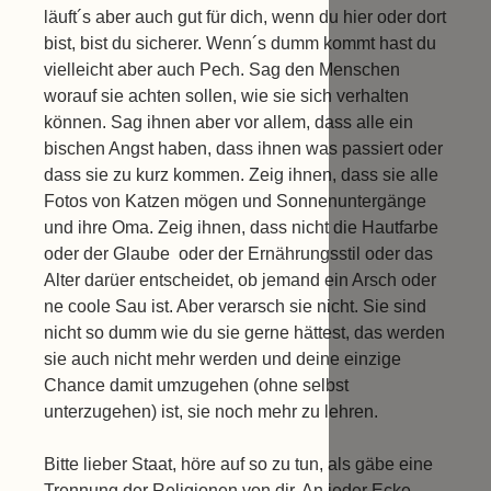
läuft´s aber auch gut für dich, wenn du hier oder dort
bist, bist du sicherer. Wenn´s dumm kommt hast du
vielleicht aber auch Pech. Sag den Menschen
worauf sie achten sollen, wie sie sich verhalten
können. Sag ihnen aber vor allem, dass alle ein
bischen Angst haben, dass ihnen was passiert oder
dass sie zu kurz kommen. Zeig ihnen, dass sie alle
Fotos von Katzen mögen und Sonnenuntergänge
und ihre Oma. Zeig ihnen, dass nicht die Hautfarbe
oder der Glaube oder der Ernährungsstil oder das
Alter darüer entscheidet, ob jemand ein Arsch oder
ne coole Sau ist. Aber verarsch sie nicht. Sie sind
nicht so dumm wie du sie gerne hättest, das werden
sie auch nicht mehr werden und deine einzige
Chance damit umzugehen (ohne selbst
unterzugehen) ist, sie noch mehr zu lehren.
Bitte lieber Staat, höre auf so zu tun, als gäbe eine
Trennung der Religionen von dir. An jeder Ecke