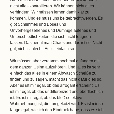
nicht alles kontrollieren. Wir können nicht alles
verhindern. Wir müssen lernen damit klar zu
kommen. Und es muss uns beigebracht werden. Es
gibt Schlimmes und Böses und
Unvorhergesehenes und Dummgelaufenes und
Unterschiedlichkeiten, die sich nicht leugnen
lassen. Das nennt man Chaos und das ist so. Nicht
gut, nicht schlecht. Es ist einfach so.
Wir müssen aber verdammtnochmal anfangen mit
dem ganzen Usinn aufzuhören. Und ja, es ist sehr
einfach das alles in einem Abwasch Scheiße zu
finden und zu sagen, macht das nicht dafür dies so.
Aber es ist mir egal, ob das arrogant erscheint. Es
ist mir egal, ob das undifferenziert und oberflächlich
ist. Es ist mir egal, ob das bloß selektive
Wahrnehmung ist, die rumgekotzt wird. Es ist mir so
lange egal, wie ich den Eindruck habe, dass es sich