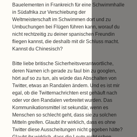
Bauelementen in Frankreich für eine Schwimmhalle
in Südafrika zur Verschiebung der
Weltmeisterschaft im Schwimmen dort und zu
Umbuchungen bei Flügen führen kann, worauf du
nicht rechtzeitig zu deiner spanischen Freundin
fliegen kannst, die deshalb mit dir Schluss macht.
Kannst du Chinesisch?
Bitte liebe britische Sicherheitsverantwortliche,
deren Namen ich gerade zu faul bin zu googlen,
hört auf so zu tun, als würde das Abschalten von
Twitter, etwas an Randalen ändern. Und es ist mir
egal, ob die Twitternachrichten erst gehäuft nach
oder vor den Randalen verbreitet wurden. Das
Kommunikationsmittel ist sekundär, wenn es
Menschen so schlecht geht, dass sie zu solchen
Mitteln greifen. Glaubt ihr wirklich, dass es ohne
Twitter diese Ausscheitungen nicht gegeben hätte?
Glaubt ihr wirklich, dass die Leute nicht schon