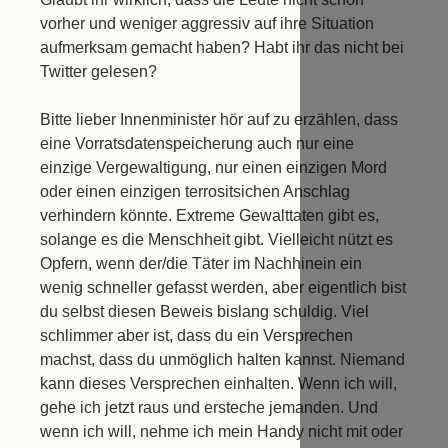
vorher und weniger aggressiv auf ihre Situation
aufmerksam gemacht haben? Habt ihr das nicht bei
Twitter gelesen?
Bitte lieber Innenminister hör auf zu erzählen, dass
eine Vorratsdatenspeicherung auch nur eine
einzige Vergewaltigung, nur einen einzigen Mord
oder einen einzigen terrositsichen Anschlag
verhindern könnte. Extreme Gewalttaten gibt es,
solange es die Menschheit gibt. Vielleicht nützt es
Opfern, wenn der/die Täter im Nachhinein ein
wenig schneller gefasst werden, aber eigentlich bist
du selbst diesen Beweis bislang schuldig. Viel
schlimmer aber ist, dass du ein Versprechen
machst, dass du unmöglich halten kannst. Niemand
kann dieses Versprechen einhalten. Wenn ich will,
gehe ich jetzt raus und ersteche jemanden. Und
wenn ich will, nehme ich mein Handy nicht mit oder