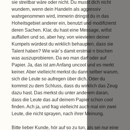
sie streitbar wäre oder nicht. Du musst dich nicht
wundern, wenn dein Handeln als aggressiv
wahrgenommen wird, immerin dringst du in das
Hoheitsgebiet anderer ein, benutzt und modifizierst
deren Sachen. Klar, du hast eine Message, willst
auffallen und so, aber hey, von wievielen deiner
Kumpels würdest du wirklich behaupten, dass sie
Talent haben? Wie wär´s damit erstmal n bischen
was auszuprobieren. Da wo man darf oder auf
Papier. Ja, das ist am Anfang uncool und es merkt
keiner. Aber vielleicht merkst du dann selber warum,
sich die Leute so aufregen über dich. Oder du
kommst zu dem Schluss, dass du wirklich das Zeug
dazu hast. Das merkst du unter anderem daran,
dass die Leute das auf deinem Papier schon cool
finden. Ach ja, und frag vielleicht auch mal ein zwei
Leute, die nicht sprayen, nach ihrer Meinung.
Bitte lieber Kunde, hör auf so zu tun, als sei nur eine