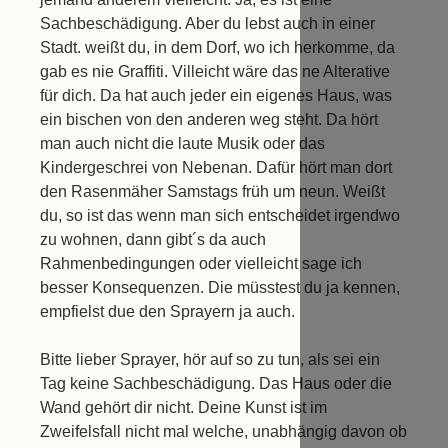
Sachbeschädigung. Aber du lebst auch in einer
Stadt. weißt du, in dem Dorf, wo ich herkomme, da
gab es nie Graffiti. Villeicht wäre das ne Alterative
für dich. Da hat auch jeder ein eigenes Haus, was
ein bischen von den anderen weg steht. Da hört
man auch nicht die laute Musik oder das
Kindergeschrei von Nebenan. Dafür hört man dort
den Rasenmäher Samstags früh um neun. Weißt
du, so ist das wenn man sich entscheidet irgendwo
zu wohnen, dann gibt´s da auch
Rahmenbedingungen oder vielleicht sage ich
besser Konsequenzen. Die müsstest du ja kennen,
empfielst due den Sprayern ja auch.
Bitte lieber Sprayer, hör auf so zu tun, als sei ein
Tag keine Sachbeschädigung. Das Haus oder die
Wand gehört dir nicht. Deine Kunst ist im
Zweifelsfall nicht mal welche, unabhängig davon ob