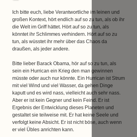
Ich bitte euch, liebe Verantwortliche im leinen und
großen Kontext, hört endlich auf so zu tun, als ob ihr
die Welt im Griff hättet. Hört auf so zu tun, als
könntet ihr Schlimmes verhindern. Hört auf so zu
tun, als wüsstet ihr mehr über das Chaos da
draußen, als jeder andere.
Bitte lieber Barack Obama, hör auf so zu tun, als
sein ein Hurrican ein Krieg den man gewinnen
müsste oder auch nur könnte. Ein Hurrican ist Strum
mit viel Wind und viel Wasser, da gehen Dinge
kaputt und es wird nass, vielleicht auch sehr nass.
Aber er ist kein Gegner und kein Feind. Er ist
Ergebnis der Entwicklung dieses Planeten und
gestaltet sie teilweise mit. Er hat keine Seele und
verfolgt keine Absicht. Er ist nicht böse, auch wenn
er viel Übles anrichten kann.