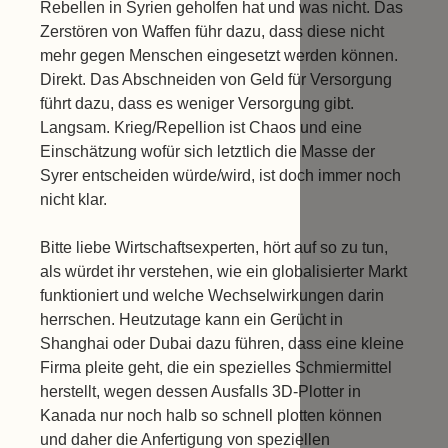
Rebellen in Syrien geholfen hat und was nicht. Das
Zerstören von Waffen führ dazu, dass diese nicht
mehr gegen Menschen eingesetzt werden können.
Direkt. Das Abschneiden von Geld für Versorgung
führt dazu, dass es weniger Versorgung gibt.
Langsam. Krieg/Repellion ist Chaos und eine
Einschätzung wofür sich letztlich die Masse der
Syrer entscheiden würde/wird, ist doch immer noch
nicht klar.
Bitte liebe Wirtschaftsexperten, hört auf so zu tun,
als würdet ihr verstehen, wie ein globalisierter Markt
funktioniert und welche Wechselwirkungen darin
herrschen. Heutzutage kann ein Gerücht in
Shanghai oder Dubai dazu führen, dass eine kleine
Firma pleite geht, die ein spezielles Schmiermittel
herstellt, wegen dessen Ausfalls 3D-Plotter in
Kanada nur noch halb so schnell plotten können
und daher die Anfertigung von speziellen