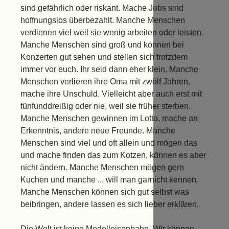
sind gefährlich oder riskant. Mache Jobs sind
hoffnungslos überbezahlt. Manche Menschen
verdienen viel weil sie wenig arbeiten oder leisten.
Manche Menschen sind groß und können bei
Konzerten gut sehen und stellen sich trotzdem
immer vor euch. Ihr seid dann eher klein. Manche
Menschen verlieren ihre Oma mit zwölf Jahren,
mache ihre Unschuld. Vielleicht aber auch erst mit
fünfunddreißig oder nie, weil sie früher sterben.
Manche Menschen gewinnen im Lotto, mache an
Erkenntnis, andere neue Freunde. Manche
Menschen sind viel und oft allein und mögen das
und mache finden das zum Kotzen, können es aber
nicht ändern. Manche Menschen mögen gern
Kuchen und manche ... will man garnicht kennen.
Manche Menschen können sich gut selbst was
beibringen, andere lassen es sich lieber erklären.
Die Welt ist keine Modelleisenbahn. Wir können